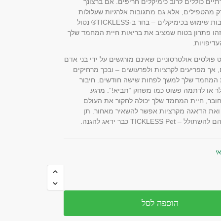
יים כוללים לרוב כימיקלים חריפים. אם ברצונך
ק מהטפילים, אלא גם מתגובות אלרגיות שעלולות
להיגרם בעקבות שימוש בכימיקלים – בחר ב-TICKLESS® נטול
זהו פתרון בטוח שמציב את בריאות חיית המחמד שלך
דיפויות.
 פולסים אולטרסוניים שאינם מורגשים על ידי בני אדם
, אך מפריעים לקרציות ולפרעושים – ובכך מרחיקים
המחמד שלך למשך לפחות שישה חודשים. חיבור
ר או לרתמה פשוט כמו משחק “תביא!”. מרגע
בר, חיית המחמד שלך יכולה לחקור את העולם
ואת הדאגה מקרציות אפשר להשאיר מאחור. תן
TICKLESS Pet כבר ידאג להגנה.
י
הוספה לסל